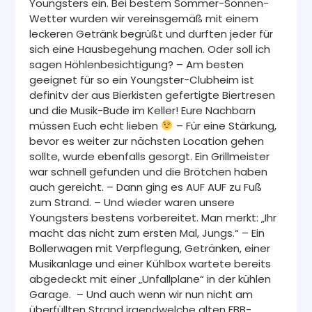
Youngsters ein. Bei bestem Sommer-Sonnen-
Wetter wurden wir vereinsgemäß mit einem
leckeren Getränk begrüßt und durften jeder für
sich eine Hausbegehung machen. Oder soll ich
sagen Höhlenbesichtigung? – Am besten
geeignet für so ein Youngster-Clubheim ist
definitv der aus Bierkisten gefertigte Biertresen
und die Musik-Bude im Keller! Eure Nachbarn
müssen Euch echt lieben
– Für eine Stärkung,
bevor es weiter zur nächsten Location gehen
sollte, wurde ebenfalls gesorgt. Ein Grillmeister
war schnell gefunden und die Brötchen haben
auch gereicht. – Dann ging es AUF AUF zu Fuß
zum Strand. – Und wieder waren unsere
Youngsters bestens vorbereitet. Man merkt: „Ihr
macht das nicht zum ersten Mal, Jungs.“ – Ein
Bollerwagen mit Verpflegung, Getränken, einer
Musikanlage und einer Kühlbox wartete bereits
abgedeckt mit einer „Unfallplane“ in der kühlen
Garage. – Und auch wenn wir nun nicht am
überfüllten Strand irgendwelche alten FBB-